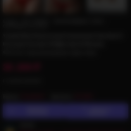
Главная
ВСЕ ТОВАРЫ
ЭКСКЛЮЗИВНЫЕ СТИЛИ
Светлокожие секс-куклы
Youqdoll 56cm Реалистичный Силиконовый Торс-Кукла С
Большими Сиськами JD-6[Доставка Из Москвы]
46 Этот товар просматривают прямо сейчас
30 ,500
₽
( с учетом налогов )
Бренд:
YouQDoll
Артикул:
JD-6RU
Добавить к
Добавить в
сравнению
избранное
клятва