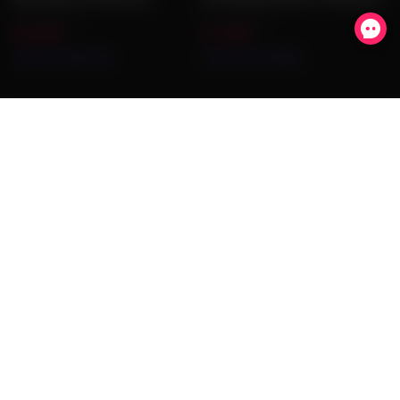
48 ,500
₽
57 ,500
₽
5
Артикул:H4817RU
Артикул:H3788RU
А
Получайте уведомления о новых продуктах, советах,
обновлениях иинструкциях. Вы всегда можете отказаться
от подписки. Без спама.