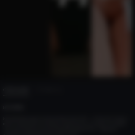
ОПИСАНИЕ
ОТЗЫВЫ (0)
ИСТОРИЯ:
Красный шёлк падает на белоснежную кожу. Она — не Торс без головы, а
вызов. Силиконовые Секс-Куклы созданы для тех, кто играет без правил.
Этот Торс-кукла ростом почти Полный размер (56 см) — фрагмент
женщины, разорванный между явью и сном.