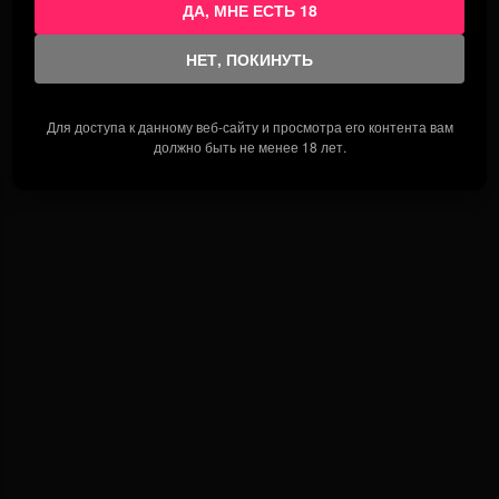
ДА, МНЕ ЕСТЬ 18
НЕТ, ПОКИНУТЬ
Для доступа к данному веб-сайту и просмотра его контента вам
должно быть не менее 18 лет.