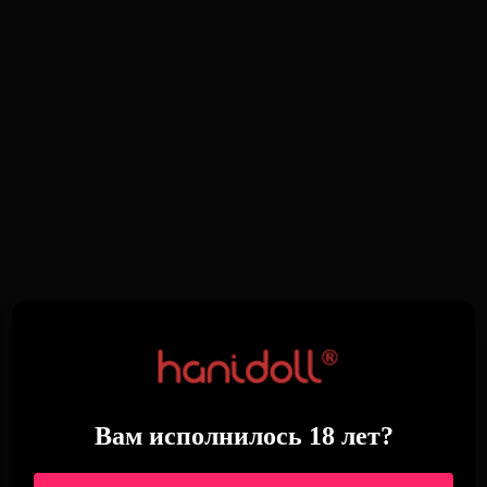
Вам исполнилось 18 лет?