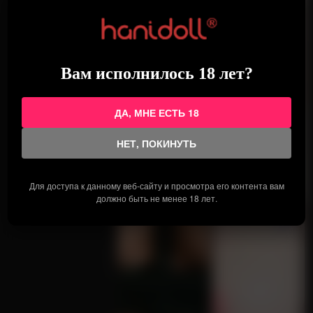
Вам исполнилось 18 лет?
ДА, МНЕ ЕСТЬ 18
НЕТ, ПОКИНУТЬ
Для доступа к данному веб-сайту и просмотра его контента вам
должно быть не менее 18 лет.