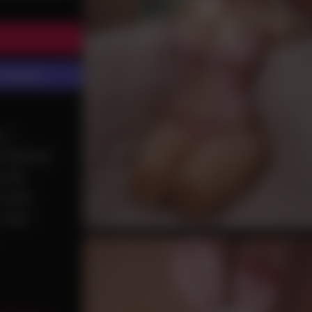
 избранное
ы +
кс-Куклы
,
секс-
стиле
Секс-