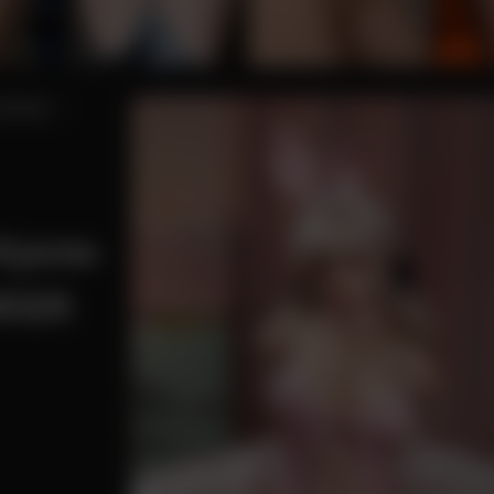
ТИЛИ
Кукла-
M329