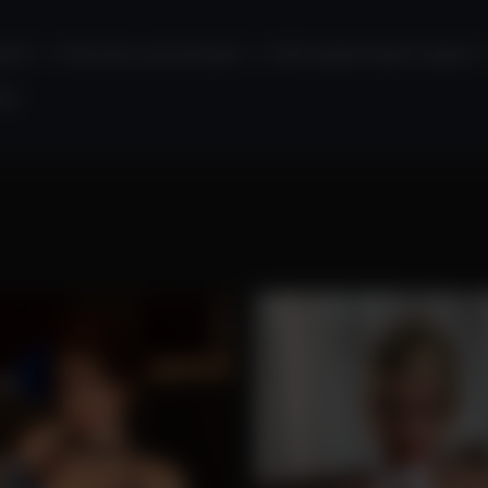
рчатки * 1, Очиститель для влагалища * 1, USB-нагревательный стержень *
лье.