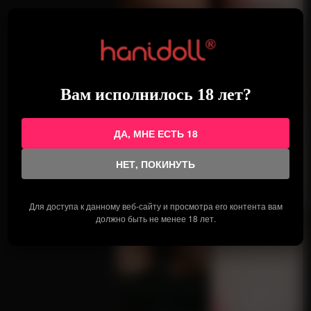
Вам исполнилось 18 лет?
ДА, МНЕ ЕСТЬ 18
НЕТ, ПОКИНУТЬ
Для доступа к данному веб-сайту и просмотра его контента вам
должно быть не менее 18 лет.