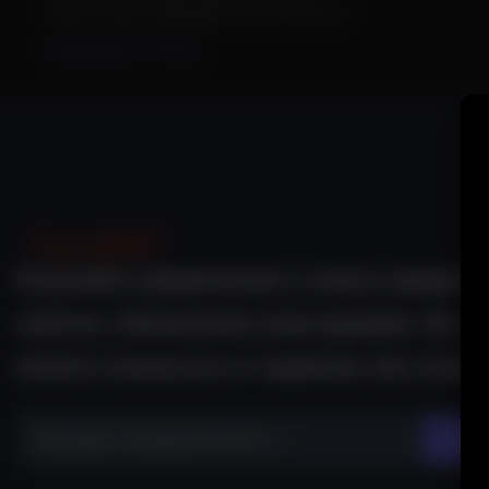
просто ценит компанию. Но как бы то...
Продолжить Чтение
Получайте уведомления о новых продукта
советах, обновлениях иинструкциях. Вы в
можете отказаться от подписки. Без спама