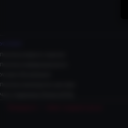
УСЛОВИЯ​
Политика возврата и гарантии
Политика конфиденциальности
Условия Обслуживания
Политика производства и доставки
Часто Задаваемые Вопросы(FAQ)
Х
а
н
и
д
о
л
л
—
т
в
о
я
с
л
а
д
к
а
я
к
у
к
л
а