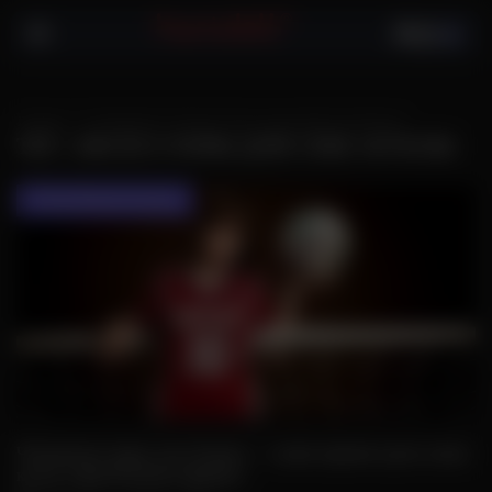
0
Главная
Сообщения С Тегами "аксессуары Для Секс-Куклы"
ТЕГ: АКСЕССУАРЫ ДЛЯ СЕКС-КУКЛЫ
Секс Куклы Статья
Чемпионат мира уже близко — самое время одеть свою
куклу в футбольную форму!