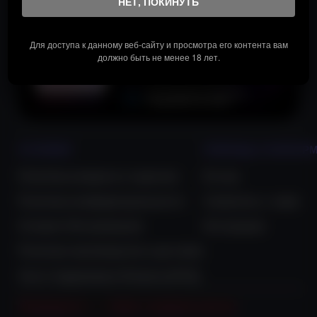
НЕТ, ПОКИНУТЬ
Для доступа к данному веб-сайту и просмотра его контента вам
должно быть не менее 18 лет.
УСЛОВИЯ​
ПОМОЩЬ И ИНФОР
Политика возврата и гарантии
Кто мы
Политика конфиденциальности
Свяжитесь с нами
Условия Обслуживания
Инструкции
Политика производства и доставки
Часто Задаваемые Вопросы(FAQ)
Х
а
н
и
д
о
л
л
—
т
в
о
я
с
л
а
д
к
а
я
к
у
к
л
а