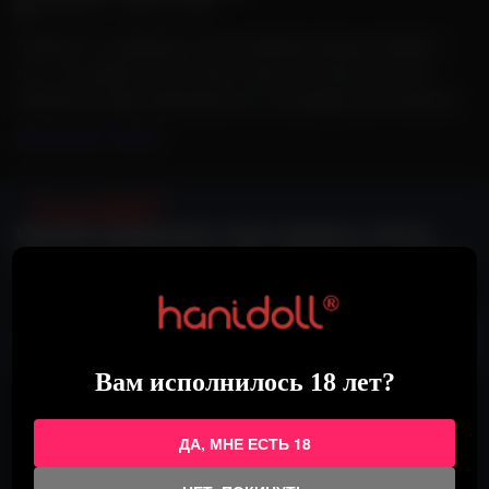
2026-05-27
/
218
/
0
Помните то ощущение, когда любимая команда забивает
гол, и ты орёшь на весь дом? Скоро это снова случится.
Чемпионат мира приближается, и атмосфера уже начинает...
Продолжить Чтение
Получайте уведомления о новых продуктах, советах,
обновлениях иинструкциях. Вы всегда можете отказаться
от подписки. Без спама.
Вам исполнилось 18 лет?
ДА, МНЕ ЕСТЬ 18