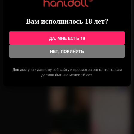
Вам исполнилось 18 лет?
ДА, МНЕ ЕСТЬ 18
НЕТ, ПОКИНУТЬ
Для доступа к данному веб-сайту и просмотра его контента вам
должно быть не менее 18 лет.